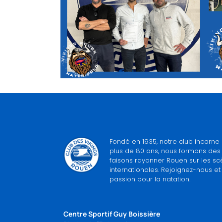
Fondé en 1935, notre club incarne 
plus de 80 ans, nous formons des
faisons rayonner Rouen sur les sc
internationales. Rejoignez-nous 
passion pour la natation.
Centre Sportif Guy Boissière