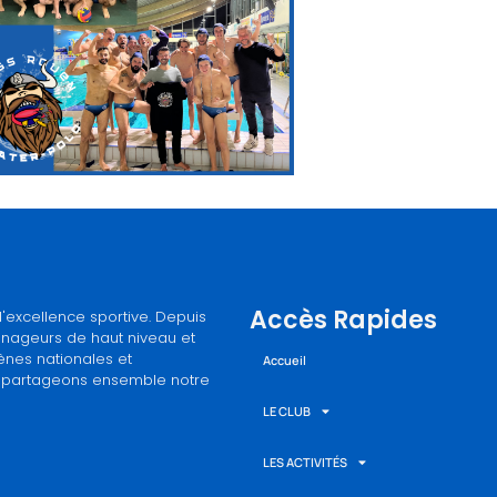
Accès Rapides
l'excellence sportive. Depuis
 nageurs de haut niveau et
ènes nationales et
Accueil
et partageons ensemble notre
LE CLUB
LES ACTIVITÉS